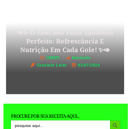
🥑✨ O Avocado Float Saudável
Perfeito: Refrescância E
Nutrição Em Cada Gole! ✨🥑
10MIN.
Iniciante
Graziele Leite
05/07/2026
PROCURE POR SUA RECEITA AQUI...
Search Button
Search
for: