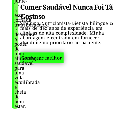
Junte-
Comer Saudável Nunca Foi T
se
a
Gostoso
essa
jornada
Sou uma Nutricionista-Dietista bilíngue 
transformadora
mais de dez anos de experiência em
e
clínicas de alta complexidade. Minha
descubra
abordagem é centrada em fornecer
o
atendimento prioritário ao paciente.
poder
de
uma
Conhecer melhor
alimentação
saudável
para
uma
vida
equilibrada
e
cheia
de
bem-
estar.