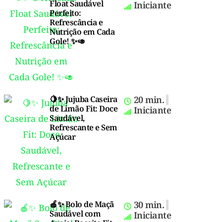
Float Saudável
Iniciante
Perfeito:
Refrescância e
Nutrição em Cada
Gole! ✨🥑
🍋✨ Jujuba Caseira
20 min.
de Limão Fit: Doce
Iniciante
Saudável,
Refrescante e Sem
Açúcar
🍎✨ Bolo de Maçã
30 min.
Saudável com
Iniciante