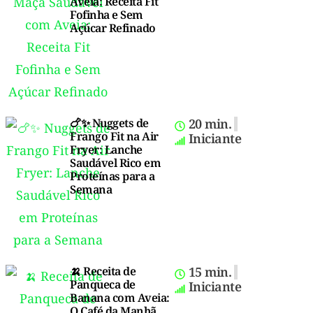
Aveia: Receita Fit
Fofinha e Sem
Açúcar Refinado
🍗✨ Nuggets de
20 min.
Frango Fit na Air
Iniciante
Fryer: Lanche
Saudável Rico em
Proteínas para a
Semana
🍌 Receita de
15 min.
Panqueca de
Iniciante
Banana com Aveia:
O Café da Manhã