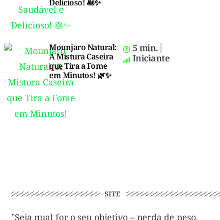
Delicioso! 🥞✨
Mounjaro Natural:
5 min.
A Mistura Caseira
Iniciante
que Tira a Fome
em Minutos! 🌿✨
SITE
"Seja qual for o seu objetivo – perda de peso,