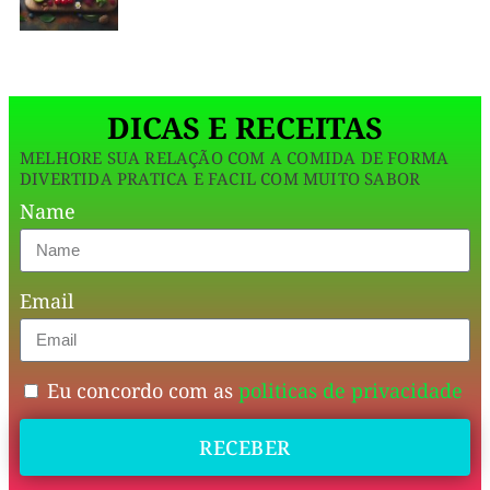
Com
um
molho
DICAS E RECEITAS
irresistível
MELHORE SUA RELAÇÃO COM A COMIDA DE FORMA
e
DIVERTIDA PRATICA E FACIL COM MUITO SABOR
um
Name
gratinado
dourado,
Email
essa
receita
é
Eu concordo com as
politicas de privacidade
perfeita
RECEBER
para
um