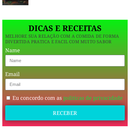
de
aveia
DICAS E RECEITAS
e
MELHORE SUA RELAÇÃO COM A COMIDA DE FORMA
adoçante
DIVERTIDA PRATICA E FACIL COM MUITO SABOR
natural
,
Name
ele
mantém
Email
o
sabor
irresistível
Eu concordo com as
politicas de privacidade
da
sobremesa
RECEBER
tradicional,
mas