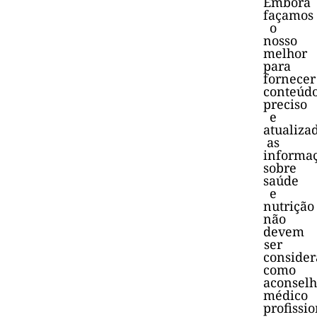
Embora
façamos
o
nosso
melhor
para
fornecer
conteúd
preciso
e
atualiza
as
informa
sobre
saúde
e
nutrição
não
devem
ser
consider
como
aconsel
médico
profissio