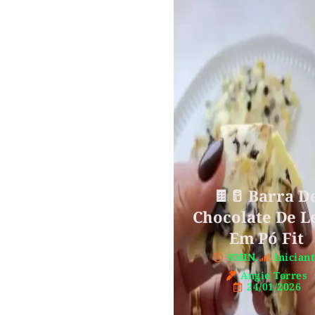
🍫🥛 Barra D
Chocolate De L
Em Pó Fit
8MIN.
Inician
Angie Torres
24/01/2026