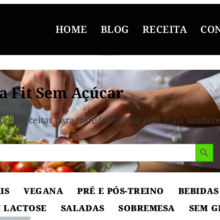
HOME
BLOG
RECEITA
CO
a Fit Sem Açúcar
ores receitas para transforma sua vida mais saudave
Search But
IS
VEGANA
PRÉ E PÓS-TREINO
BEBIDAS
 LACTOSE
SALADAS
SOBREMESA
SEM G