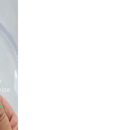
e
eite
te