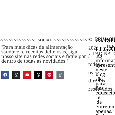
AVIS
PRIVACI
©️
SOCIAL
TER
"Para mais dicas de alimentação
LEGA
2026
saudável e receitas deliciosas, siga
PAGINA 
As
/
nosso site nas redes sociais e fique por
informa
dentro de todas as novidades!"
todos
apresen
neste
os
blog
são
direitos
para
fins
reservados
educacio
e
de
entrete
apenas.