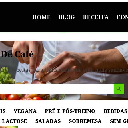
HOME
BLOG
RECEITA
CO
 De Café
ores receitas para transforma sua vida mais saudave
Search But
IS
VEGANA
PRÉ E PÓS-TREINO
BEBIDAS
 LACTOSE
SALADAS
SOBREMESA
SEM G