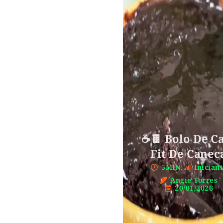
☕🍫 Bolo De C
Fit De Canec
5MIN.
Inician
Angie Torres
20/01/2026