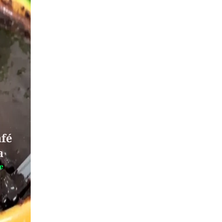
afé
a
te