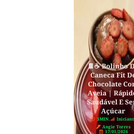
🍫☕ Bolinho 
Caneca Fit D
Chocolate C
Aveia | Rápid
Saudável E S
Açúcar
3MIN.
Inician
Angie Torres
17/01/2026