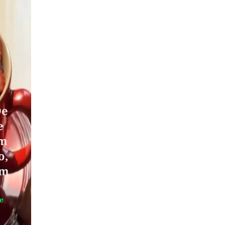
De
e
om
o,
em
te