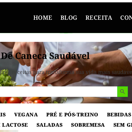
HOME
BLOG
RECEITA
CO
 De Caneca Saudável
ores receitas para transforma sua vida mais saudave
Search But
IS
VEGANA
PRÉ E PÓS-TREINO
BEBIDAS
 LACTOSE
SALADAS
SOBREMESA
SEM G