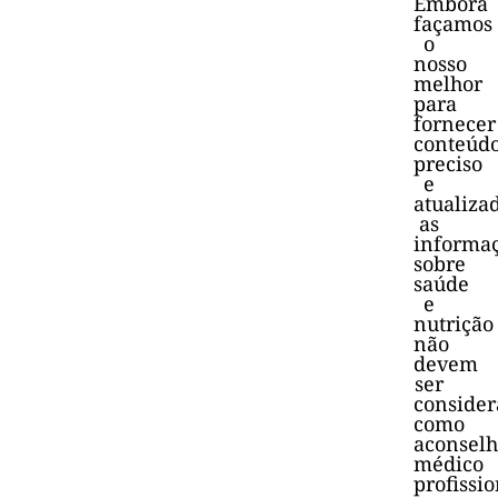
Embora
façamos
o
nosso
melhor
para
fornecer
conteúd
preciso
e
atualiza
as
informa
sobre
saúde
e
nutrição
não
devem
ser
consider
como
aconsel
médico
profissio