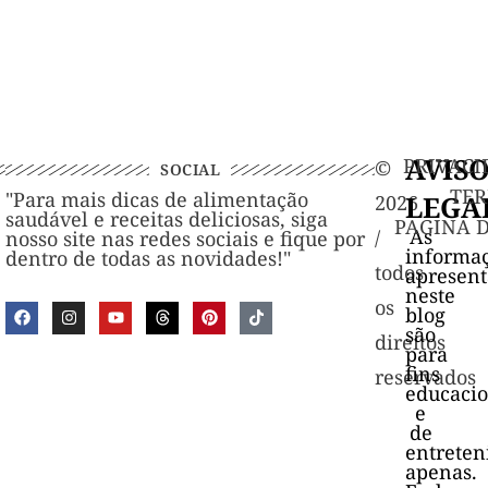
AVIS
PRIVACI
©️
SOCIAL
TER
"Para mais dicas de alimentação
LEGA
2026
saudável e receitas deliciosas, siga
PAGINA 
As
/
nosso site nas redes sociais e fique por
informa
dentro de todas as novidades!"
todos
apresen
neste
os
blog
são
direitos
para
fins
reservados
educacio
e
de
entrete
apenas.