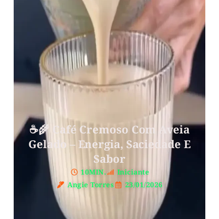
☕🌾 Café Cremoso Com Aveia
Gelado – Energia, Saciedade E
Sabor
10MIN.
Iniciante
Angie Torres
23/01/2026