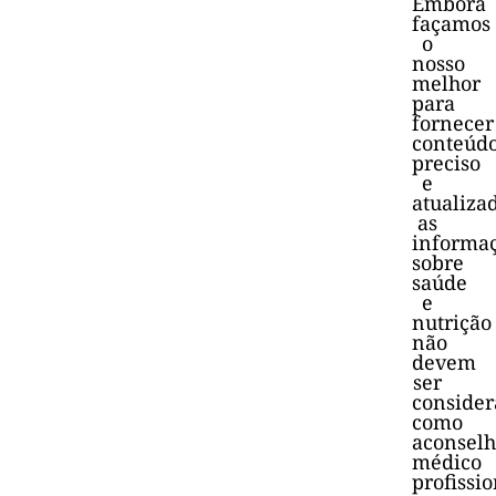
Embora
façamos
o
nosso
melhor
para
fornecer
conteúd
preciso
e
atualiza
as
informa
sobre
saúde
e
nutrição
não
devem
ser
consider
como
aconsel
médico
profissio