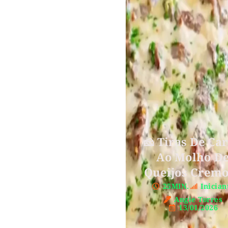
🧀 Tiras De Ca
Ao Molho D
Queijos Crem
25MIN.
Inician
Angie Torres
13/01/2026