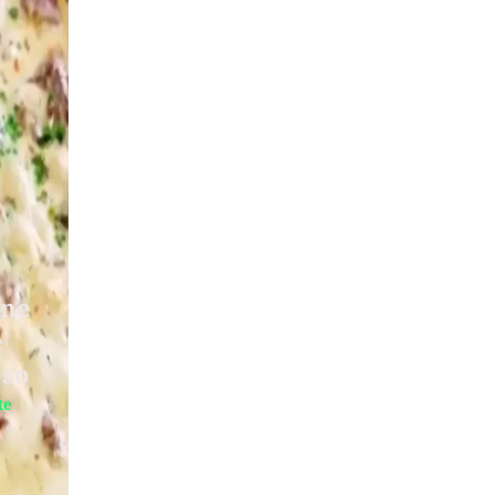
rne
e
oso
te