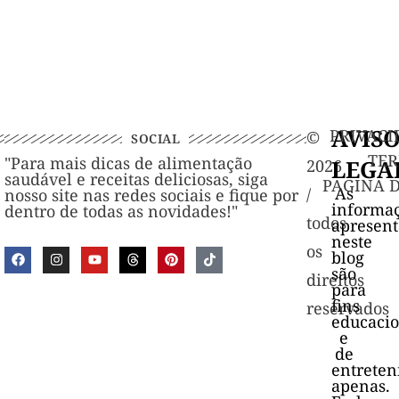
AVIS
PRIVACI
©️
SOCIAL
TER
"Para mais dicas de alimentação
LEGA
2026
saudável e receitas deliciosas, siga
PAGINA 
As
/
nosso site nas redes sociais e fique por
informa
dentro de todas as novidades!"
todos
apresen
neste
os
blog
são
direitos
para
fins
reservados
educacio
e
de
entrete
apenas.