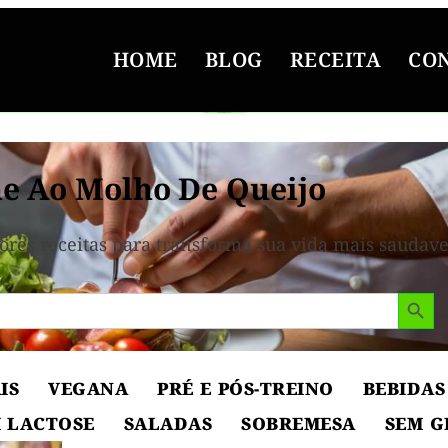
HOME
BLOG
RECEITA
CO
e Ao Molho De Queijo
ores receitas para transforma sua vida mais saudave
Search But
IS
VEGANA
PRÉ E PÓS-TREINO
BEBIDAS
 LACTOSE
SALADAS
SOBREMESA
SEM G