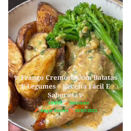
✨ Frango Cremoso Com Batatas
E Legumes – Receita Fácil E
Saborosa✨
30MIN.
Iniciante
Angie Torres
18/03/2025