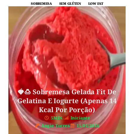
SOBREMESA
SEM GLÚTEN
LOW FAT
🍓🍮 Sobremesa Gelada Fit De
Gelatina E Iogurte (Apenas 14
Kcal Por Porção)
5MIN.
Iniciante
Angie Torres
15/01/2026