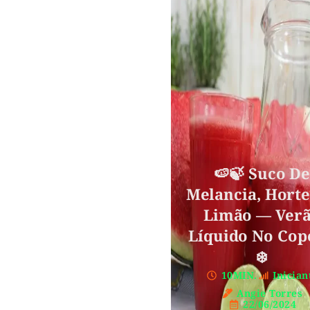
🍉🍃 Suco D
Melancia, Horte
Limão — Ver
Líquido No Cop
❄️
10MIN.
Inician
Angie Torres
22/06/2024