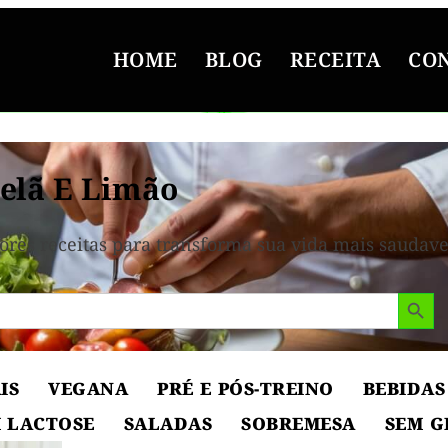
HOME
BLOG
RECEITA
CO
elã E Limão
ores receitas para transforma sua vida mais saudave
Search But
IS
VEGANA
PRÉ E PÓS-TREINO
BEBIDAS
 LACTOSE
SALADAS
SOBREMESA
SEM G