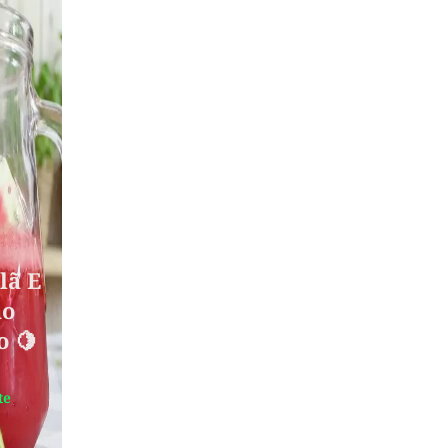
e
lã E
ão
o 🍋
te