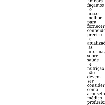
Embora
façamos
o
nosso
melhor
para
fornecer
conteúd
preciso
e
atualiza
as
informa
sobre
saúde
e
nutrição
não
devem
ser
consider
como
aconsel
médico
profissio