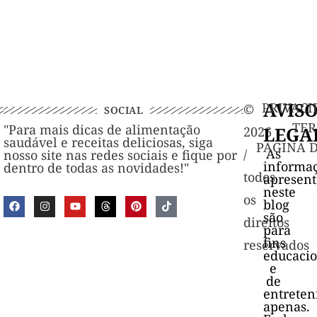
AVIS
PRIVACI
©️
SOCIAL
TER
"Para mais dicas de alimentação
LEGA
2026
saudável e receitas deliciosas, siga
PAGINA 
As
/
nosso site nas redes sociais e fique por
informa
dentro de todas as novidades!"
todos
apresen
neste
os
blog
são
direitos
para
fins
reservados
educacio
e
de
entrete
apenas.