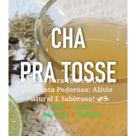
🍋✨ Chá Para Tosse E Dor De
Garganta Poderoso: Alívio
Natural E Saboroso! 🌿☕️
15MIN.
Iniciante
Angie Torres
08/04/2025