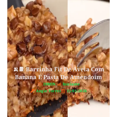
🍌🍫 Barrinha Fit De Aveia Com
Banana E Pasta De Amendoim
20MIN.
Iniciante
Angie Torres
15/01/2026