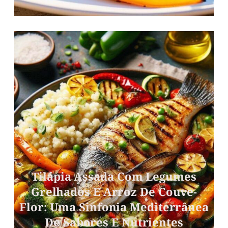
Tilápia Assada Com Legumes
Grelhados E Arroz De Couve-
Flor: Uma Sinfonia Mediterrânea
De Sabores E Nutrientes