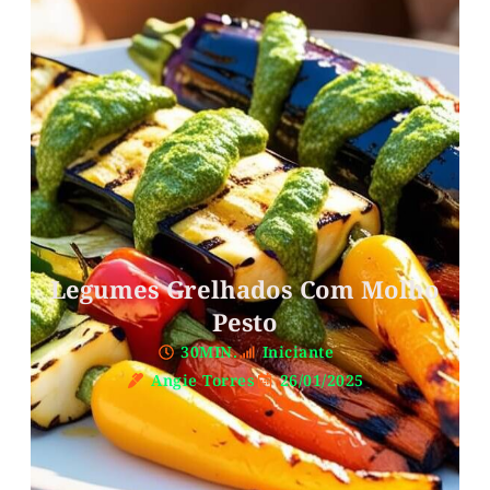
Legumes Grelhados Com Molho
Pesto
30MIN.
Iniciante
Angie Torres
26/01/2025