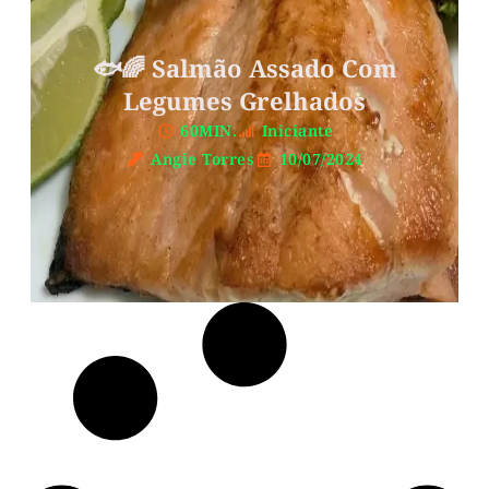
🐟🌈 Salmão Assado Com
Legumes Grelhados
60MIN.
Iniciante
Angie Torres
10/07/2024