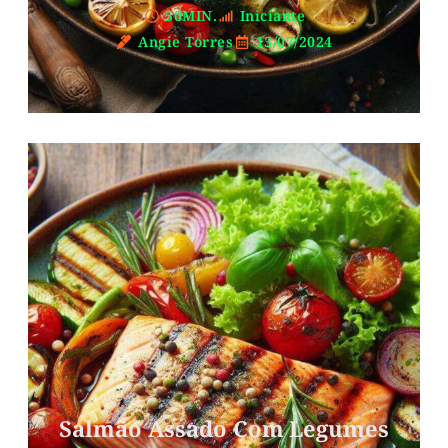
50MIN.
Iniciante
Angie Torres
13/07/2024
Salmão Assado Com Legumes