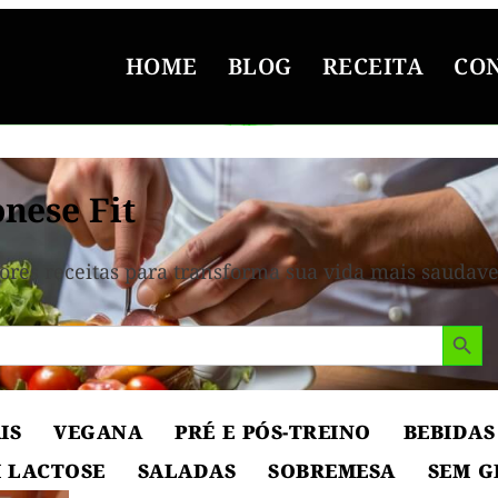
HOME
BLOG
RECEITA
CO
nese Fit
ores receitas para transforma sua vida mais saudave
Search But
IS
VEGANA
PRÉ E PÓS-TREINO
BEBIDAS
 LACTOSE
SALADAS
SOBREMESA
SEM G