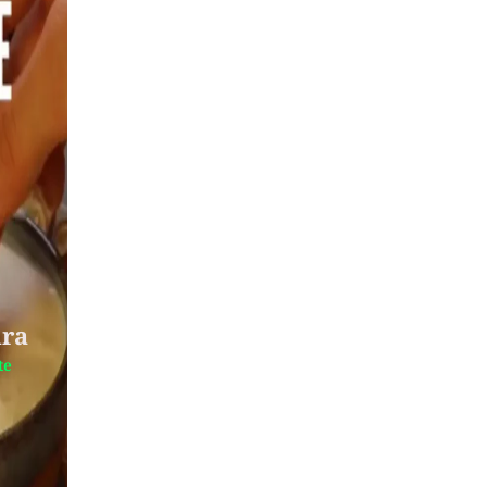
ira
te