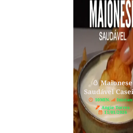
🥚 Maionese
Saudável Case
10MIN.
Inician
Angie Torres
11/01/2026