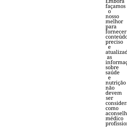
Embora
façamos
o
nosso
melhor
para
fornecer
conteúd
preciso
e
atualiza
as
informa
sobre
saúde
e
nutrição
não
devem
ser
consider
como
aconsel
médico
profissio