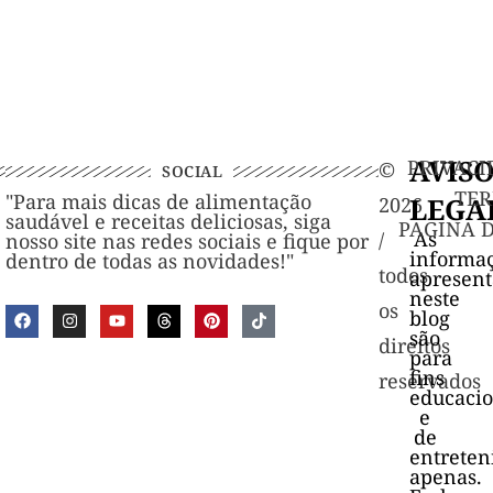
AVIS
PRIVACI
©️
SOCIAL
TER
"Para mais dicas de alimentação
LEGA
2026
saudável e receitas deliciosas, siga
PAGINA 
As
/
nosso site nas redes sociais e fique por
informa
dentro de todas as novidades!"
todos
apresen
neste
os
blog
são
direitos
para
fins
reservados
educacio
e
de
entrete
apenas.