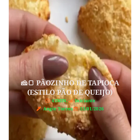
🧀🍞 PÃOZINHO DE TAPIOCA
(ESTILO PÃO DE QUEIJO)
45MIN.
Iniciante
Angie Torres
13/01/2026