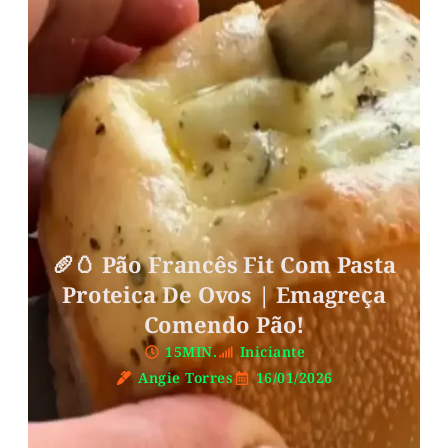
🥖🥚 Pão Francês Fit Com Pasta
Proteica De Ovos | Emagreça
Comendo Pão!
15MIN.
Iniciante
Angie Torres
16/01/2026