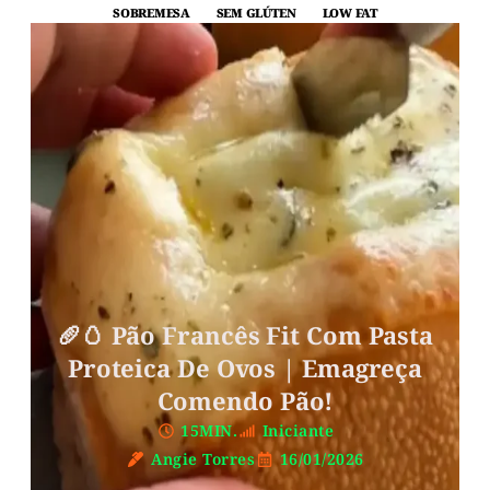
SOBREMESA
SEM GLÚTEN
LOW FAT
🥖🥚 Pão Francês Fit Com Pasta
Proteica De Ovos | Emagreça
Comendo Pão!
15MIN.
Iniciante
Angie Torres
16/01/2026