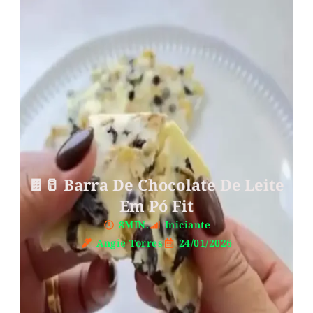
🍫🥛 Barra De Chocolate De Leite
Em Pó Fit
8MIN.
Iniciante
Angie Torres
24/01/2026