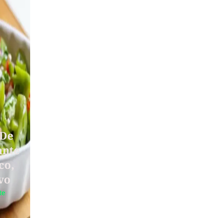
 De
ante
co,
vo
te