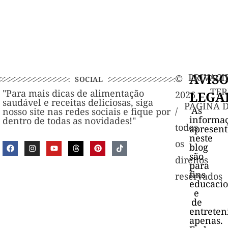
AVIS
PRIVACI
©️
SOCIAL
TER
"Para mais dicas de alimentação
LEGA
2026
saudável e receitas deliciosas, siga
PAGINA 
As
/
nosso site nas redes sociais e fique por
informa
dentro de todas as novidades!"
todos
apresen
neste
os
blog
são
direitos
para
fins
reservados
educacio
e
de
entrete
apenas.