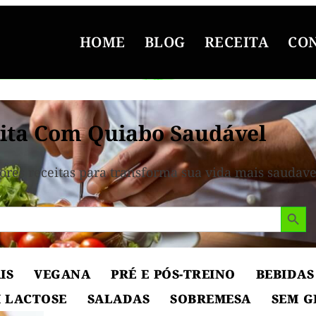
HOME
BLOG
RECEITA
CO
ita Com Quiabo Saudável
ores receitas para transforma sua vida mais saudave
Search But
IS
VEGANA
PRÉ E PÓS-TREINO
BEBIDAS
 LACTOSE
SALADAS
SOBREMESA
SEM G