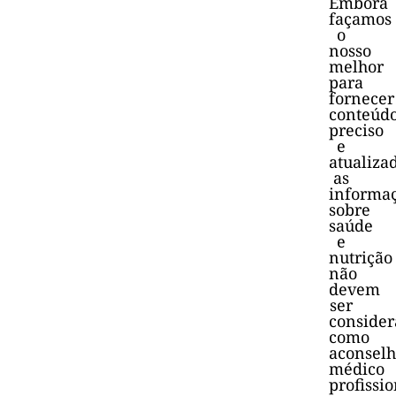
Embora
façamos
o
nosso
melhor
para
fornecer
conteúd
preciso
e
atualiza
as
informa
sobre
saúde
e
nutrição
não
devem
ser
consider
como
aconsel
médico
profissio