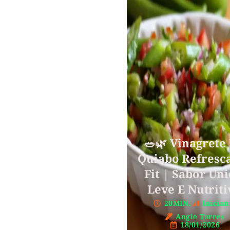
🥗🌿 Vinagrete
Quiabo Refresc
Fit | Sabor Úni
Leve E Nutriti
20MIN.
Inician
Angie Torres
18/01/2026