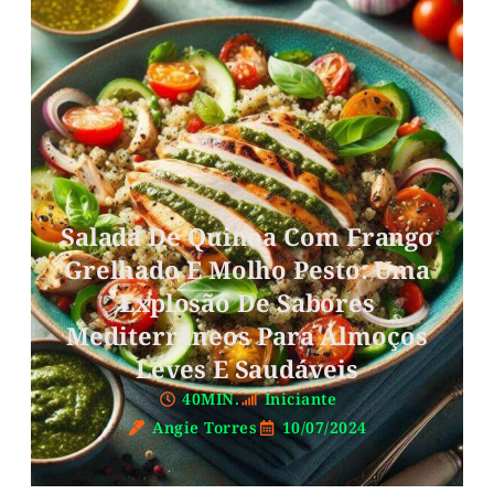
Salada De Quinoa Com Frango
Grelhado E Molho Pesto: Uma
Explosão De Sabores
Mediterrâneos Para Almoços
Leves E Saudáveis
40MIN.
Iniciante
Angie Torres
10/07/2024