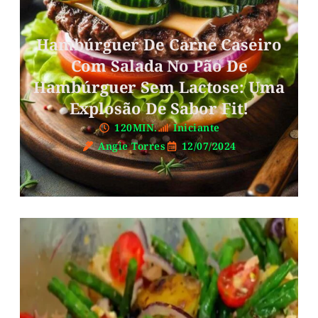
Hambúrguer De Carne Caseiro
Com Salada No Pão De
Hambúrguer Sem Lactose: Uma
Explosão De Sabor Fit!
120MIN.
Iniciante
Angie Torres
12/07/2024