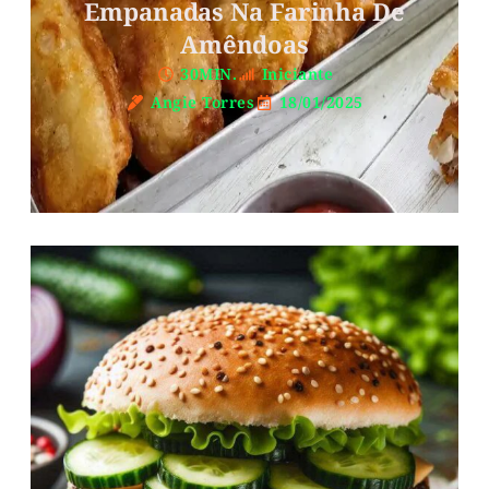
Empanadas Na Farinha De
Amêndoas
30MIN.
Iniciante
Angie Torres
18/01/2025