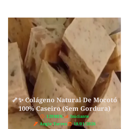
🦴✨ Colágeno Natural De Mocotó
100% Caseiro (Sem Gordura)
120MIN.
Iniciante
Angie Torres
18/01/2026