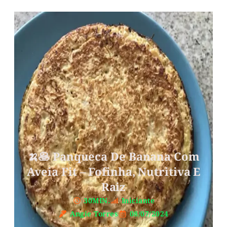
🍌🥞 Panqueca De Banana Com
Aveia Fit – Fofinha, Nutritiva E
Raiz
30MIN.
Iniciante
Angie Torres
08/07/2024