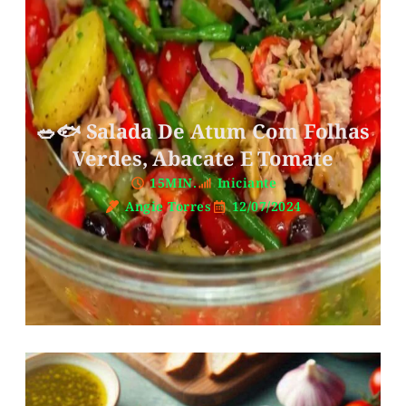
🥗🐟 Salada De Atum Com Folhas
Verdes, Abacate E Tomate
15MIN.
Iniciante
Angie Torres
12/07/2024