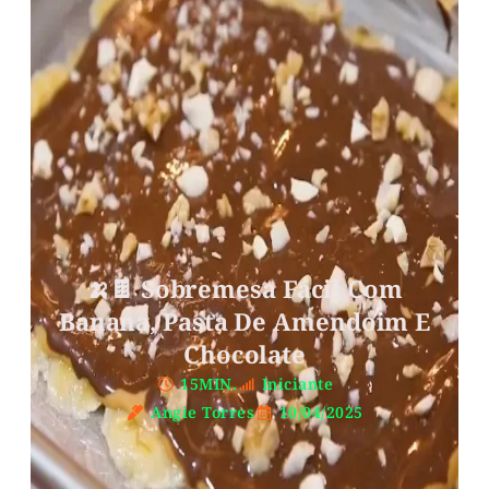
🍌🍫 Sobremesa Fácil Com
Banana, Pasta De Amendoim E
Chocolate
15MIN.
Iniciante
Angie Torres
10/04/2025