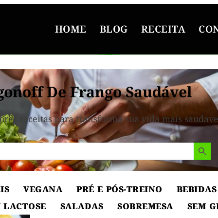
HOME
BLOG
RECEITA
CO
gonoff De Frango Saudável
ores receitas para transforma sua vida mais saudave
Search But
IS
VEGANA
PRÉ E PÓS-TREINO
BEBIDAS
 LACTOSE
SALADAS
SOBREMESA
SEM G