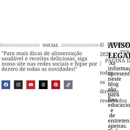
AVIS
PRIVACI
©️
SOCIAL
TER
"Para mais dicas de alimentação
LEGA
2026
saudável e receitas deliciosas, siga
PAGINA 
As
/
nosso site nas redes sociais e fique por
informa
dentro de todas as novidades!"
todos
apresen
neste
os
blog
são
direitos
para
fins
reservados
educacio
e
de
entrete
apenas.