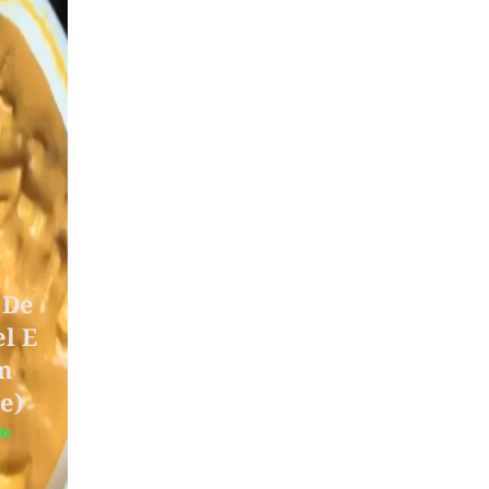
 De
l E
m
e)
te