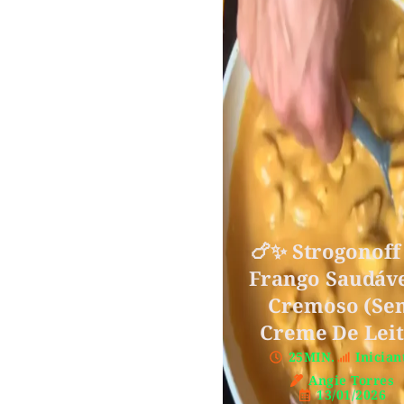
🍗✨ Strogonoff
Frango Saudáve
Cremoso (Se
Creme De Leit
25MIN.
Inician
Angie Torres
13/01/2026