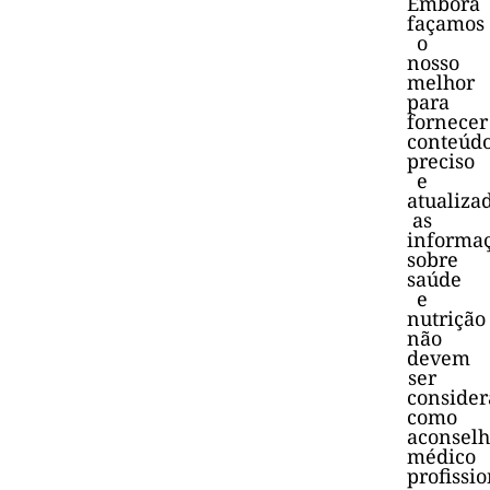
Embora
façamos
o
nosso
melhor
para
fornecer
conteúd
preciso
e
atualiza
as
informa
sobre
saúde
e
nutrição
não
devem
ser
consider
como
aconsel
médico
profissio