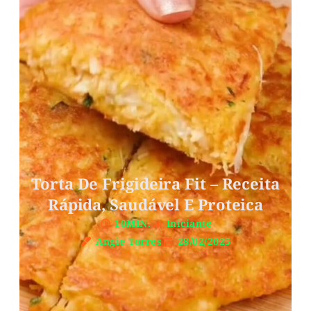
Torta De Frigideira Fit – Receita
Rápida, Saudável E Proteica
10MIN.
Iniciante
Angie Torres
28/02/2025