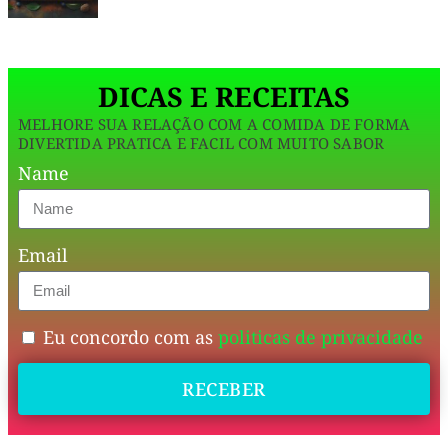
dá
para
DICAS E RECEITAS
desfrutar
de
MELHORE SUA RELAÇÃO COM A COMIDA DE FORMA
DIVERTIDA PRATICA E FACIL COM MUITO SABOR
um
Name
doce
incrível
sem
Email
culpa!
Com
Eu concordo com as
politicas de privacidade
apenas
79
RECEBER
kcal
por