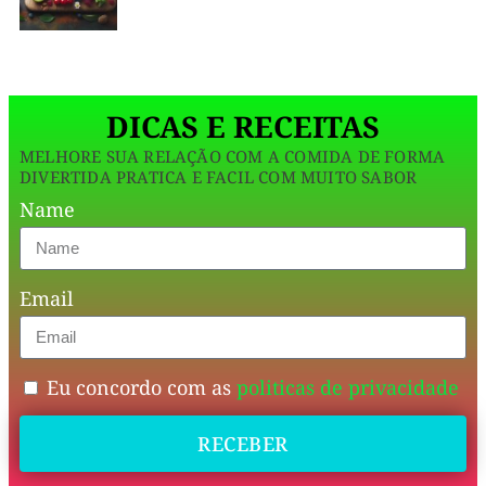
R
E
com
M
E
farinha
S
A
de
DICAS E RECEITAS
aveia
MELHORE SUA RELAÇÃO COM A COMIDA DE FORMA
e
DIVERTIDA PRATICA E FACIL COM MUITO SABOR
cacau
Name
50%
,
ele
Email
tem
uma
textura
Eu concordo com as
politicas de privacidade
fofinha,
RECEBER
é
rápido