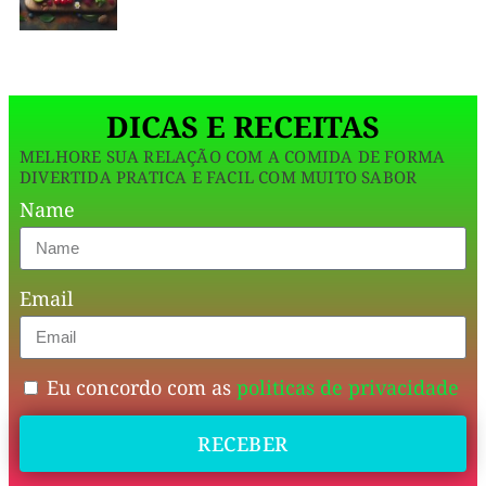
todo
o
prazer
DICAS E RECEITAS
de
MELHORE SUA RELAÇÃO COM A COMIDA DE FORMA
uma
DIVERTIDA PRATICA E FACIL COM MUITO SABOR
moqueca
Name
com
um
Email
twist
saudável
e
Eu concordo com as
politicas de privacidade
funcional?
RECEBER
Apresentamos