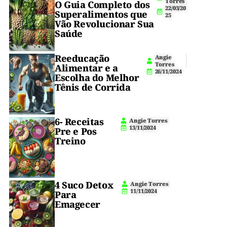
5
Torres
A
O Guia Completo dos
22/03/20
m
Superalimentos que
E
conhecida
25
i
Vão Revolucionar Sua
n.
por
Brasileira
Saúde
I
n
seu
i
Reeducação
c
Angie
sabor
Torres
i
Alimentar e a
26/11/2024
a
Escolha do Melhor
rico
n
Tênis de Corrida
t
e
e
marcante.
6- Receitas
Angie Torres
13/11/2024
Pre e Pos
Treino
Mas,
0
e
(
0
)
se
4 Suco Detox
Angie Torres
você
11/11/2024
Para
Emagecer
pudesse
saborear