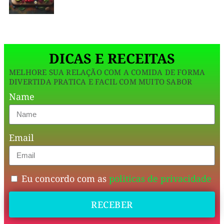
em
T
A
nutrientes,
R
I
ideal
A
N
para
A
DICAS E RECEITAS
o
MELHORE SUA RELAÇÃO COM A COMIDA DE FORMA
pós-
DIVERTIDA PRATICA E FACIL COM MUITO SABOR
Name
treino.
O
Email
abacate,
aliado
ao
Eu concordo com as
politicas de privacidade
whey
RECEBER
protein,
oferece