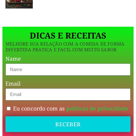
é
perfeita!
Super
DICAS E RECEITAS
cremosa,
MELHORE SUA RELAÇÃO COM A COMIDA DE FORMA
refrescante
DIVERTIDA PRATICA E FACIL COM MUITO SABOR
e
Name
fácil
de
Email
fazer
,
leva
poucos
Eu concordo com as
politicas de privacidade
ingredientes
RECEBER
e
fica