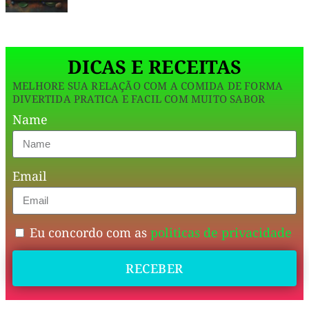
aveia,
cacau
DICAS E RECEITAS
100%
e
MELHORE SUA RELAÇÃO COM A COMIDA DE FORMA
DIVERTIDA PRATICA E FACIL COM MUITO SABOR
café
,
Name
é
saudável
e
Email
fácil
de
Eu concordo com as
politicas de privacidade
preparar!
RECEBER
📌