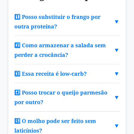
1️⃣ Posso substituir o frango por
▼
outra proteína?
2️⃣ Como armazenar a salada sem
▼
perder a crocância?
▼
3️⃣ Essa receita é low-carb?
4️⃣ Posso trocar o queijo parmesão
▼
por outro?
5️⃣ O molho pode ser feito sem
▼
laticínios?