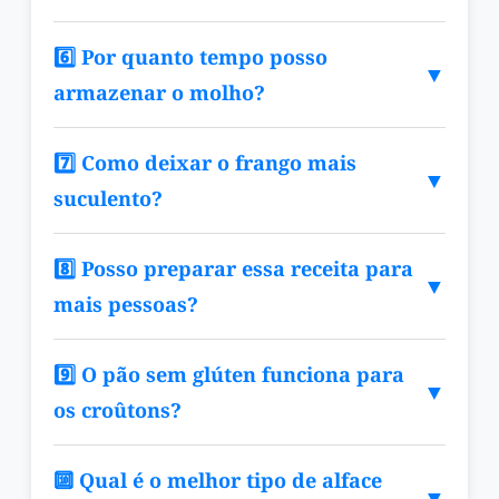
6️⃣ Por quanto tempo posso
▼
armazenar o molho?
7️⃣ Como deixar o frango mais
▼
suculento?
8️⃣ Posso preparar essa receita para
▼
mais pessoas?
9️⃣ O pão sem glúten funciona para
▼
os croûtons?
🔟 Qual é o melhor tipo de alface
▼