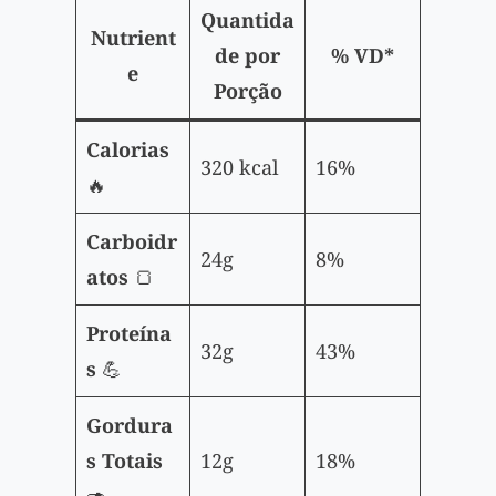
Quantida
Nutrient
de por
% VD
*
e
Porção
Calorias
320 kcal
16%
🔥
Carboidr
24g
8%
atos
🍞
Proteína
32g
43%
s
💪
Gordura
s Totais
12g
18%