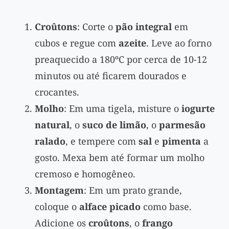
Croûtons
: Corte o
pão integral
em
cubos e regue com
azeite
. Leve ao forno
preaquecido a 180ºC por cerca de 10-12
minutos ou até ficarem dourados e
crocantes.
Molho
: Em uma tigela, misture o
iogurte
natural
, o
suco de limão
, o
parmesão
ralado
, e tempere com
sal
e
pimenta
a
gosto. Mexa bem até formar um molho
cremoso e homogêneo.
Montagem
: Em um prato grande,
coloque o
alface picado
como base.
Adicione os
croûtons
, o
frango