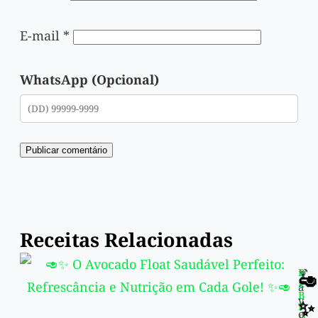
E-mail
*
WhatsApp (Opcional)
Receitas Relacionadas
B
🍹
🥑
E
a
B
v
✨
I
o
D
i