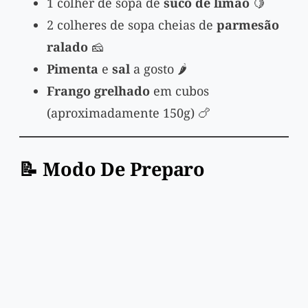
1 colher de sopa de
suco de limão
🍋
2 colheres de sopa cheias de
parmesão
ralado
🧀
Pimenta
e
sal
a gosto 🌶️
Frango grelhado
em cubos
(aproximadamente 150g) 🍗
📝 Modo De Preparo