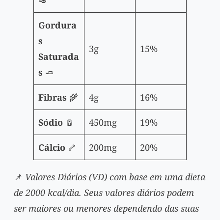
🥑
Gordura
s
3g
15%
Saturada
s
🧈
Fibras
🌾
4g
16%
Sódio
🧂
450mg
19%
Cálcio
🦴
200mg
20%
📌
Valores Diários (VD) com base em uma dieta
de 2000 kcal/dia. Seus valores diários podem
ser maiores ou menores dependendo das suas