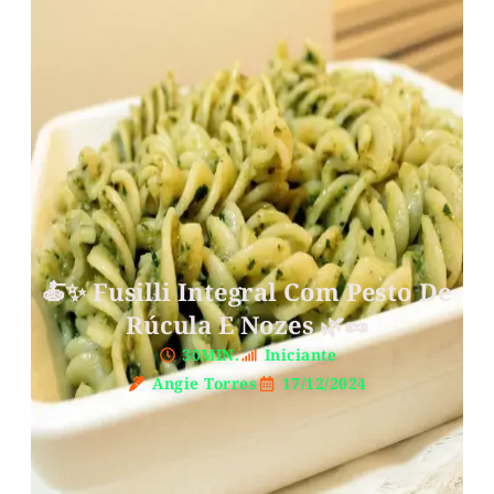
🍝✨ Fusilli Integral Com Pesto De
Rúcula E Nozes 🌿🥜
30MIN.
Iniciante
Angie Torres
17/12/2024