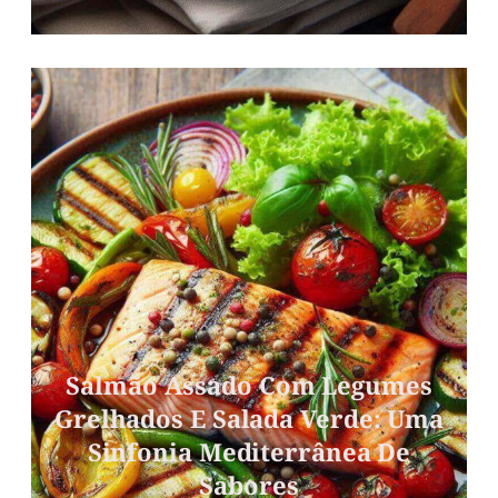
Salmão Assado Com Legumes
Grelhados E Salada Verde: Uma
Sinfonia Mediterrânea De
Sabores