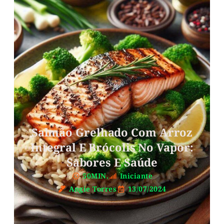
Salmão Grelhado Com Arroz
Integral E Brócolis No Vapor:
Sabores E Saúde
50MIN.
Iniciante
Angie Torres
13/07/2024