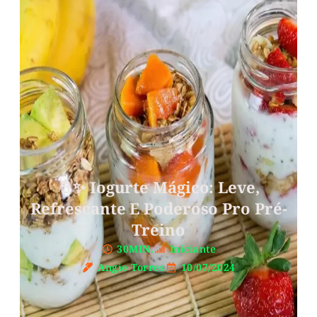
🥛✨ Iogurte Mágico: Leve,
Refrescante E Poderoso Pro Pré-
Treino
30MIN.
Iniciante
Angie Torres
10/07/2024