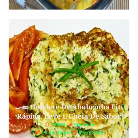
🍳🥒 Omelete De Abobrinha Fit:
Rápida, Leve E Cheia De Sabor
15MIN.
Iniciante
Angie Torres
09/07/2024