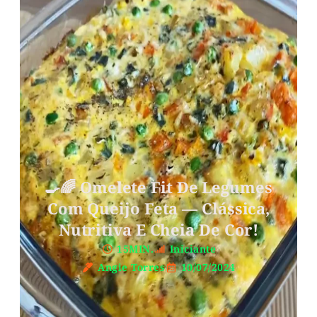
🍳🌈 Omelete Fit De Legumes
Com Queijo Feta — Clássica,
Nutritiva E Cheia De Cor!
15MIN.
Iniciante
Angie Torres
10/07/2024