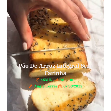
Pão De Arroz Integral Sem
Farinha
45MIN.
Iniciante
Angie Torres
07/03/2025