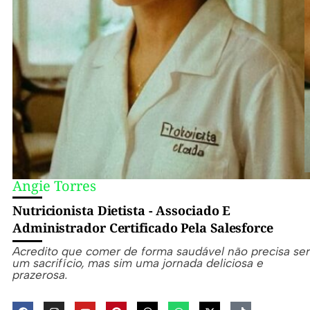
na
jornada
para
uma
vida
equilibrada
e
bem-
estar.
Angie Torres
Nutricionista Dietista - Associado E
Administrador Certificado Pela Salesforce
Acredito que comer de forma saudável não precisa ser
um sacrifício, mas sim uma jornada deliciosa e
prazerosa.