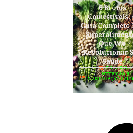
6 Brotos
Comestíveis:
Guia Completo 
Superaliment
Que Vão
Revolucionar 
Saúde
22/03/2025
NUTRIÇÃO
&
ALIMENTAÇÃO SAU