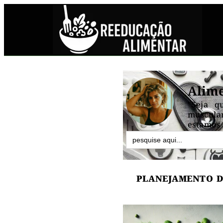
Alime
"Seja q
muscular
estamos 
Search
for:
PLANEJAMENTO D