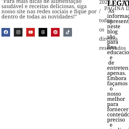
TER
"Para mais dicas de alimentação
LEGA
2026
saudável e receitas deliciosas, siga
PAGINA 
As
/
nosso site nas redes sociais e fique por
informa
dentro de todas as novidades!"
todos
apresen
neste
os
blog
são
direitos
para
fins
reservados
educacio
e
de
entrete
apenas.
Embora
façamos
o
nosso
melhor
para
fornecer
conteúd
preciso
e