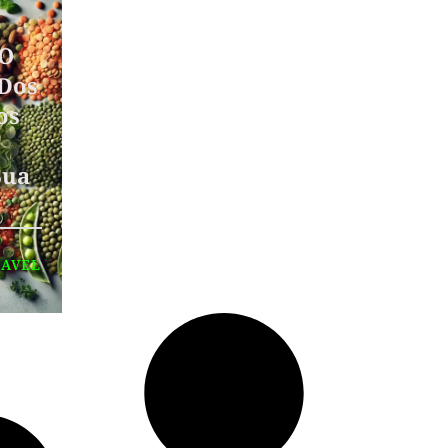
 O
Dos
os
Sua
DAVEL