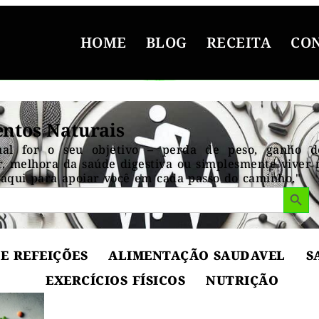
HOME
BLOG
RECEITA
CO
ntos Naturais
ual for o seu objetivo – perda de peso, ganho 
, melhora da saúde digestiva ou simplesmente viver 
aqui para apoiar você em cada passo do caminho."
Search But
E REFEIÇÕES
ALIMENTAÇÃO SAUDAVEL
S
EXERCÍCIOS FÍSICOS
NUTRIÇÃO