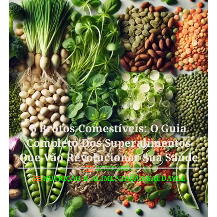
6 Brotos Comestíveis: O Guia
Completo Dos Superalimentos
Que Vão Revolucionar Sua Saúde
22/03/2025
NUTRIÇÃO
&
ALIMENTAÇÃO SAUDAVEL