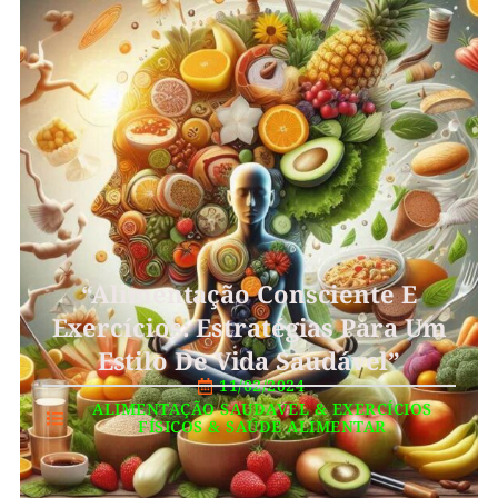
“Alimentação Consciente E
Exercícios: Estratégias Para Um
Estilo De Vida Saudável”
11/02/2024
ALIMENTAÇÃO SAUDAVEL
&
EXERCÍCIOS
FÍSICOS
&
SAÚDE ALIMENTAR