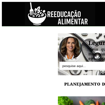
Legu
"Seja q
muscular
estamos 
Search
for:
PLANEJAMENTO D