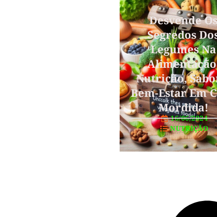
Desvende O
Segredos Do
Legumes Na
Alimentação
Nutrição, Sabo
Bem-Estar Em 
Mordida!
16/06/2024
NUTRIÇÃO