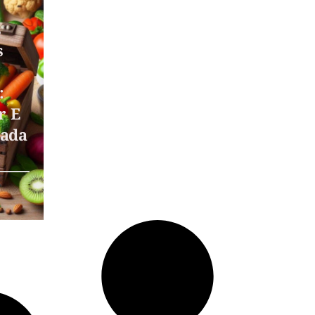
s
s
:
r E
Cada