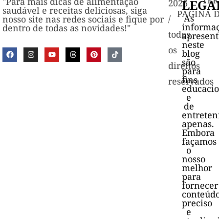
TER
"Para mais dicas de alimentação
LEGA
2026
saudável e receitas deliciosas, siga
PAGINA 
As
/
nosso site nas redes sociais e fique por
informa
dentro de todas as novidades!"
todos
apresen
neste
os
blog
são
direitos
para
fins
reservados
educacio
e
de
entrete
apenas.
Embora
façamos
o
nosso
melhor
para
fornecer
conteúd
preciso
e