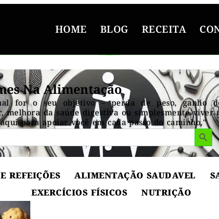
HOME
BLOG
RECEITA
CO
mes Na Alimentação
ual for o seu objetivo – perda de peso, ganho 
, melhora da saúde digestiva ou simplesmente viver 
aqui para apoiar você em cada passo do caminho."
Search But
E REFEIÇÕES
ALIMENTAÇÃO SAUDAVEL
S
EXERCÍCIOS FÍSICOS
NUTRIÇÃO