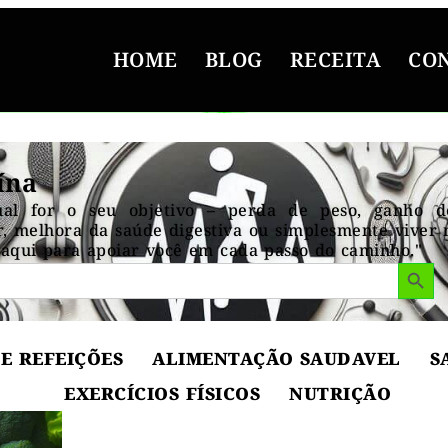
HOME
BLOG
RECEITA
CO
ína
ual for o seu objetivo – perda de peso, ganho 
, melhora da saúde digestiva ou simplesmente viver 
aqui para apoiar você em cada passo do caminho."
Search But
E REFEIÇÕES
ALIMENTAÇÃO SAUDAVEL
S
EXERCÍCIOS FÍSICOS
NUTRIÇÃO