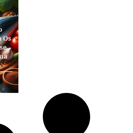
o
a Os
se
Sua