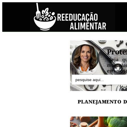
Prote
"Seja q
muscular
estamos 
Search
for:
PLANEJAMENTO D