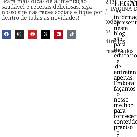
TER
"Para mais dicas de alimentação
LEGA
2026
saudável e receitas deliciosas, siga
PAGINA 
As
/
nosso site nas redes sociais e fique por
informa
dentro de todas as novidades!"
todos
apresen
neste
os
blog
são
direitos
para
fins
reservados
educacio
e
de
entrete
apenas.
Embora
façamos
o
nosso
melhor
para
fornecer
conteúd
preciso
e