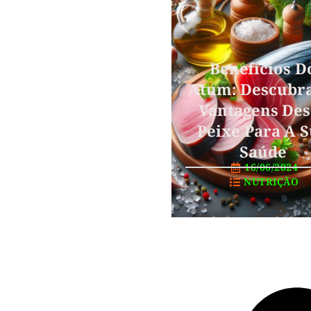
Benefícios D
Atum: Descubr
Vantagens Des
Peixe Para A 
Saúde
16/06/2024
NUTRIÇÃO