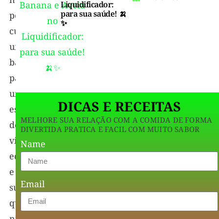
Liquidificador:
para sua saúde! 🍌
podemos
✨
cultivar
uma
base
para
um
DICAS E RECEITAS
estilo
MELHORE SUA RELAÇÃO COM A COMIDA DE FORMA
de
DIVERTIDA PRATICA E FACIL COM MUITO SABOR
vida
Name
equilibrado
e
Email
sustentável
que
nutre