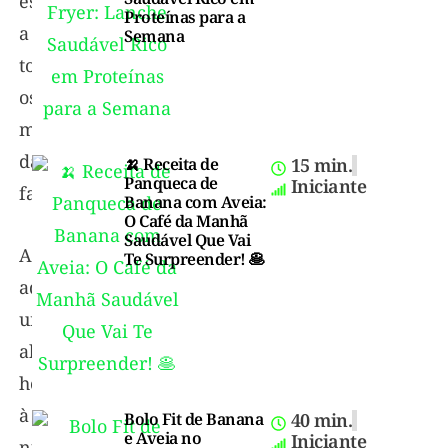
estende
Proteínas para a
a
Semana
todos
os
membros
da
🍌 Receita de
15 min.
Panqueca de
Iniciante
família.
Banana com Aveia:
O Café da Manhã
Saudável Que Vai
Ao
Te Surpreender! 🥞
adotar
uma
abordagem
holística
à
Bolo Fit de Banana
40 min.
e Aveia no
Iniciante
nutrição,