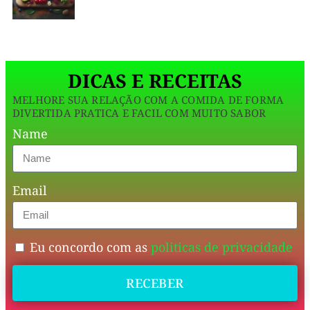
sobremesa
fit
ou
DICAS E RECEITAS
pré-
MELHORE SUA RELAÇÃO COM A COMIDA DE FORMA
treino
DIVERTIDA PRATICA E FACIL COM MUITO SABOR
leve.
Name
Simples
Email
como
as
receitas
Eu concordo com as
politicas de privacidade
antigas…
só
RECEBER
que