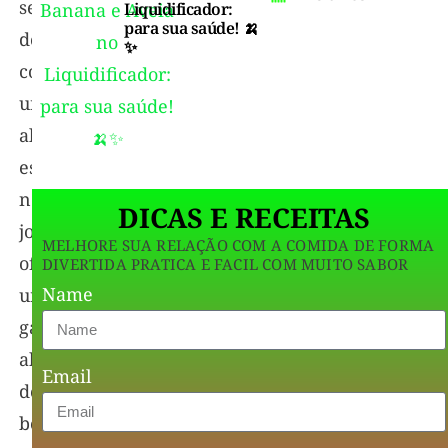
se
Liquidificador:
para sua saúde! 🍌
destaca
✨
como
um
aliado
essencial
nessa
DICAS E RECEITAS
jornada,
MELHORE SUA RELAÇÃO COM A COMIDA DE FORMA
oferecendo
DIVERTIDA PRATICA E FACIL COM MUITO SABOR
Name
uma
gama
abrangente
Email
de
benefícios