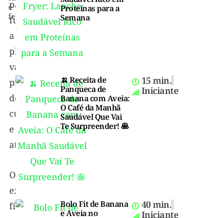
para
e
Proteínas para a
feliz!
Semana
funcionar
a
pleno
vapor,
🍌 Receita de
15 min.
precisa
Panqueca de
Iniciante
de
Banana com Aveia:
O Café da Manhã
cuidados
Saudável Que Vai
Te Surpreender! 🥞
e
atenção.
O
exercício
Bolo Fit de Banana
40 min.
físico
e Aveia no
Iniciante