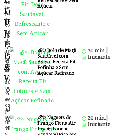
os
Açúcar
benefícios
Feminino:
O
para
o
Uma
corpo
coração,
Jornada
controle
feminino
de
é
Essencial
peso,
fortalecimento
🍎✨ Bolo de Maçã
30 min.
uma
Para
ósseo,
Saudável com
Iniciante
prevenção
máquina
Aveia: Receita Fit
A
de
Fofinha e Sem
incrível,
doenças
Açúcar Refinado
Vitalidade
e
capaz
saúde
mental.
de
Encontre
realizar
o
equilíbrio
grandes
perfeito
para
🍗✨ Nuggets de
20 min.
feitos.
uma
Frango Fit na Air
Iniciante
Mas,
vida
Fryer: Lanche
saudável
Saudável Rico em