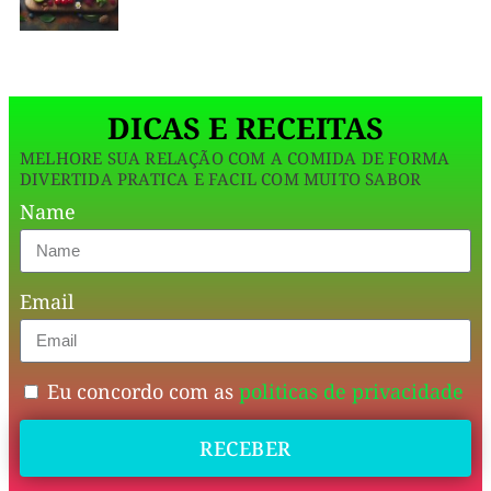
uma
opção
mais
DICAS E RECEITAS
saudável
MELHORE SUA RELAÇÃO COM A COMIDA DE FORMA
sem
DIVERTIDA PRATICA E FACIL COM MUITO SABOR
abrir
Name
mão
do
Email
prazer
de
uma
Eu concordo com as
politicas de privacidade
boa
RECEBER
refeição.