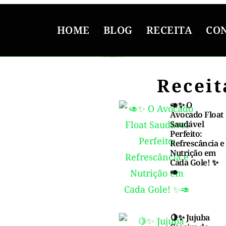
HOME
BLOG
RECEITA
CO
Receit
🥑✨ O
Avocado Float
Saudável
Perfeito:
Refrescância e
Nutrição em
Cada Gole! ✨
🥑
🍋✨ Jujuba