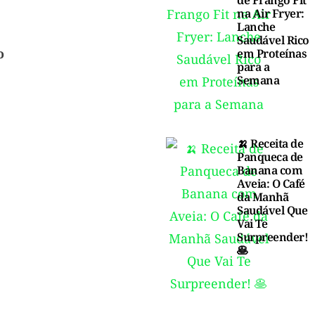
de Frango Fit
na Air Fryer:
Lanche
Saudável Rico
o
em Proteínas
para a
Semana
🍌 Receita de
Panqueca de
Banana com
Aveia: O Café
da Manhã
Saudável Que
Vai Te
Surpreender!
🥞