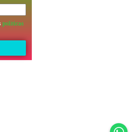
s
politicas