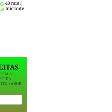
40 min.
Iniciante
EITAS
 COM A
RTIDA
UITO SABOR