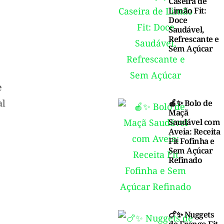
Caseira de
Limão Fit:
Doce
Saudável,
Refrescante e
Sem Açúcar
e
al
🍎✨ Bolo de
Maçã
Saudável com
Aveia: Receita
Fit Fofinha e
Sem Açúcar
Refinado
🍗✨ Nuggets