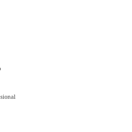
o
sional