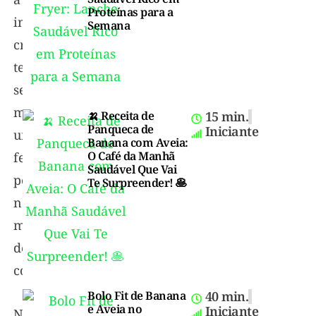
Proteínas para a
inflamação
Semana
crônica,
tem
se
mostrado
🍌 Receita de
15 min.
Panqueca de
Iniciante
uma
Banana com Aveia:
O Café da Manhã
ferramenta
Saudável Que Vai
poderosa
Te Surpreender! 🥞
no
manejo
dessas
condições.
Bolo Fit de Banana
40 min.
e Aveia no
Iniciante
No