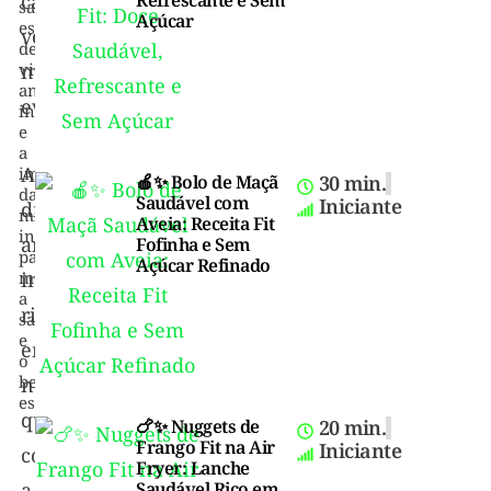
cada
saudável,
Açúcar
estilo
vez
de
vida
mais
anti-
evidente.
inflamatório
e
a
A
importância
🍎✨ Bolo de Maçã
30 min.
da
Saudável com
Iniciante
dieta
microbiota
Aveia: Receita Fit
intestinal
anti-
Fofinha e Sem
para
Açúcar Refinado
melhorar
inflamatória,
a
rica
saúde
e
em
o
bem-
nutrientes
estar."
que
🍗✨ Nuggets de
20 min.
Frango Fit na Air
Iniciante
combatem
Fryer: Lanche
a
Saudável Rico em