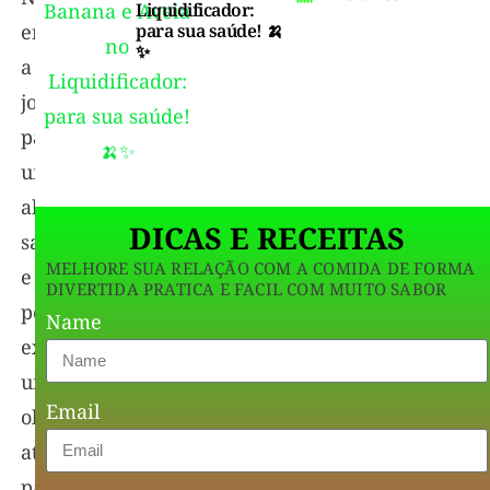
Liquidificador:
entanto,
para sua saúde! 🍌
✨
a
jornada
para
uma
alimentação
DICAS E RECEITAS
saudável
MELHORE SUA RELAÇÃO COM A COMIDA DE FORMA
e
DIVERTIDA PRATICA E FACIL COM MUITO SABOR
personalizada
Name
exige
um
Email
olhar
atento
para