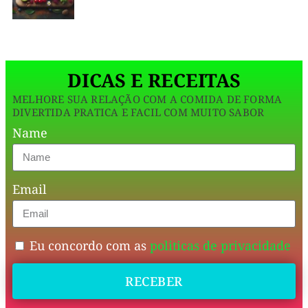
Com
perfeita
ingredientes
saudáveis,
para
esse
bolinho
quem
é
DICAS E RECEITAS
deseja
i
MELHORE SUA RELAÇÃO COM A COMIDA DE FORMA
se
DIVERTIDA PRATICA E FACIL COM MUITO SABOR
deliciar
Name
sem
sair
Email
da
dieta,
trazendo
Eu concordo com as
politicas de privacidade
frescor
RECEBER
e
sabor