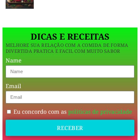
uma
com
iogurte
opção
zero
deliciosa
é
a
e
prova
DICAS E RECEITAS
de
que
que
MELHORE SUA RELAÇÃO COM A COMIDA DE FORMA
é
cabe
DIVERTIDA PRATICA E FACIL COM MUITO SABOR
possíve
Name
perfeitamente
na
sua
Email
rotina
de
alimentação
Eu concordo com as
politicas de privacidade
equilibrada,
RECEBER
acaba